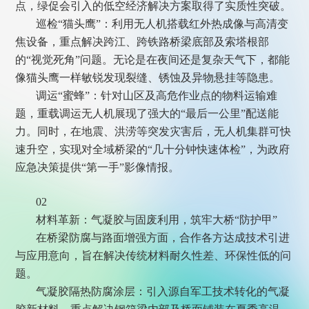
点，绿促会引入的低空经济解决方案取得了实质性突破。
巡检“猫头鹰”：利用无人机搭载红外热成像与高清变
焦设备，重点解决跨江、跨铁路桥梁底部及索塔根部
的“视觉死角”问题。无论是在夜间还是复杂天气下，都能
像猫头鹰一样敏锐发现裂缝、锈蚀及异物悬挂等隐患。
调运“蜜蜂”：针对山区及高危作业点的物料运输难
题，重载调运无人机展现了强大的“最后一公里”配送能
力。同时，在地震、洪涝等突发灾害后，无人机集群可快
速升空，实现对全域桥梁的“几十分钟快速体检”，为政府
应急决策提供“第一手”影像情报。
02
材料革新：气凝胶与固废利用，筑牢大桥“防护甲”
在桥梁防腐与路面增强方面，合作各方达成技术引进
与应用意向，旨在解决传统材料耐久性差、环保性低的问
题。
气凝胶隔热防腐涂层：引入源自军工技术转化的气凝