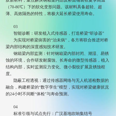
胶新材料，重点解决钢箱梁内部及桥面铺装在夏季高温
（70-80℃）下的软化变形问题。该材料具备超轻、超
薄、高效隔热的特性，将极大延长桥梁使用寿命。
03
智能诊断：研发植入式传感器，打造桥梁“听诊器”
为实现对桥梁病害的“治未病”，各方将联合推进对桥
梁内部结构的深度感知技术研发。
钢箱梁内部监测：针对钢箱梁内部封闭、潮湿、易锈
蚀的环境，合作研发耐腐蚀、长寿命的微型传感器，植入
结构内部，实时监测应力变化、微小裂纹扩展及锈蚀程
度。
隐蔽工程透视：通过传感器网络与无人机巡检数据的
融合，构建桥梁的“数字孪生”模型，实现对桥梁健康状况
的24小时不间断“体检”与寿命预测。
04
标准引领与试点先行：广汉基地吹响集结号