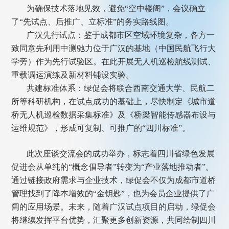
为确保技术落地见效，避免“空中楼阁”，会议确立
了“先试点、后推广、立标准”的务实路线图。
广汉先行试点：鉴于成都市区空域环境复杂，各方一
致同意先利用中测驰力位于广汉的基地（中国民航飞行大
学旁）作为先行试验区。在此开展无人机巡检航线测试、
重载调运演练及新材料铺设实验。
共建标准体系：绿促会将联合西南交通大学、民航二
所等科研机构，在试点成功的基础上，尽快制定《城市道
桥无人机巡检数据采集标准》及《桥梁智能传感器布设与
运维规范》，形成可复制、可推广的“四川标准”。
此次座谈交流会的成功举办，标志着四川省绿色发展
促进会从单纯的“概念倡导者”转变为“产业落地推动者”。
通过链接政府需求与企业技术，绿促会不仅为成都市道桥
管理找到了降本增效的“金钥匙”，也为会员企业提供了广
阔的应用场景。未来，随着广汉试点项目的启动，绿促会
将继续发挥平台优势，汇聚更多创新资源，共同绘制四川