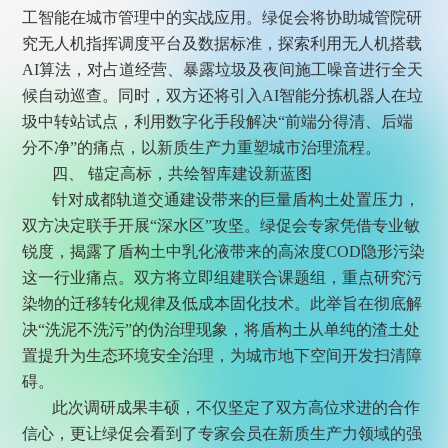
工智能在城市管理中的实战应用。绿促会将协助城管院研
究无人机指挥调度平台及数据标准，探索利用无人机搭载
AI算法，对占道经营、暴露垃圾及夜间施工噪音进行全天
候自动巡查。同时，双方还将引入AI智能分拣机器人在垃
圾中转站试点，利用数字化手段解决“前端分得清、后端
分不净”的痛点，以新质生产力重塑城市治理流程。
四、 锚定高标，共绘智库建设新蓝图
针对成都轨道交通建设带来的巨量盾构土处置压力，
双方决定联手开展“深水区”攻坚。绿促会专家凭借专业敏
锐度，揭露了盾构土中乳化液带来的高浓度COD隐形污染
这一行业痛点。双方将立即组建联合课题组，重点研究污
染物的迁移转化规律及低成本固化技术。此举旨在彻底解
决“洗泥不洗污”的伪治理现象，将盾构土从单纯的渣土处
置提升为生态环境安全治理，为城市地下空间开发扫清障
碍。
此次调研成果丰硕，不仅坚定了双方高位求进的合作
信心，更让绿促会看到了专家会员在新质生产力领域的强