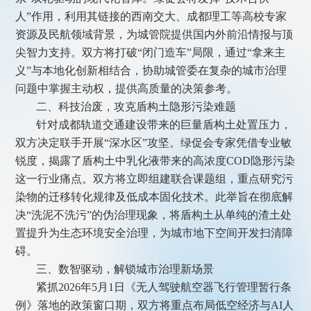
人”作用，利用其链接的西南交大、成都理工等高校专家
资源及民航领域背景，为城管院提供国内外前沿情报与顶
尖智力支持。双方将打破“闭门造车”局限，通过“拿来主
义”与本地化创新相结合，协助城管委在复杂的城市治理
问题中掌握主动权，提供高质量的决策参考。
二、科技治废，攻克盾构土隐形污染难题
针对成都轨道交通建设带来的巨量盾构土处置压力，
双方决定联手开展“深水区”攻坚。绿促会专家凭借专业敏
锐度，揭露了盾构土中乳化液带来的高浓度COD隐形污染
这一行业痛点。双方将立即组建联合课题组，重点研究污
染物的迁移转化规律及低成本固化技术。此举旨在彻底解
决“洗泥不洗污”的伪治理现象，将盾构土从单纯的渣土处
置提升为生态环境安全治理，为城市地下空间开发扫清障
碍。
三、数智驱动，解锁城市治理新场景
紧抓2026年5月1日《无人驾驶航空器飞行管理暂行条
例》落地的政策窗口期，双方将重点布局低空经济与AI人