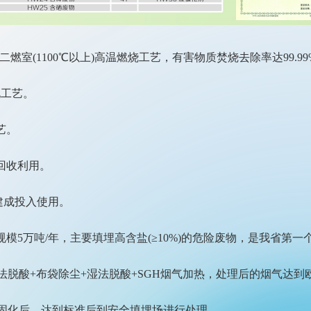
)+二燃室(1100℃以上)高温燃烧工艺，有害物质焚烧去除率达99.9
化工艺。
艺。
合回收利用。
建成投入使用。
规模5万吨/年，主要填埋高含盐(≥10%)的危险废物，是我省第
酸+布袋除尘+湿法脱酸+SGH烟气加热，处理后的烟气达到欧盟 20
定固化后，达到标准后到安全填埋场进行处理。