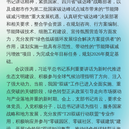
书记讲话精神，紧抓国家、四川省“碳达峰”战略部署，以
及成都市作为第二批国家碳达峰试点城市带来的“节能降
碳减污增效”重大发展机遇。认真研究“碳达峰”决策部署
和相关要求，整合学会资源，在规划咨询、行方案编制、
节能降碳技术、细胞工程建设、宣传氛围营造等方面发
力，充分发挥“绿色低碳循环发展综合解决方案提供者”的
作用，谋划实施一批具有示范性、带动性的“节能降碳减
污增效”项目，为完成全年目标任务，规划2026年奠定基
础。
会议强调，习近平总书记系列重要讲话为新时代推进
生态文明建设、积极参与全球气候治理指明了方向、注入
了强大动力。当前，我国“双碳”工作已进入全面实施、重
点突破的关键阶段，绿色转型正从政策引导走向市场驱动
与产业落地并重的新时期。会上，支部书记肖云，要求全
体党员、入党积极分子，以总书记讲话为指引，服务国家
战略和地方发展，充分发挥“T20双碳行动联盟”专业作
用，积极响应并参与“零碳园区、零碳社区、零碳建筑”建
设，开展“全龄段”双碳知识教育，推动绿色低碳转型从政